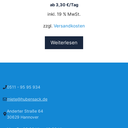
ab
3,30
€
/Tag
inkl. 19 % MwSt.
zzgl.
Versandkosten
Weiterlesen
0511 - 95 95 934
miete@hubensack.de
Anderter Straße 64
30629 Hannover