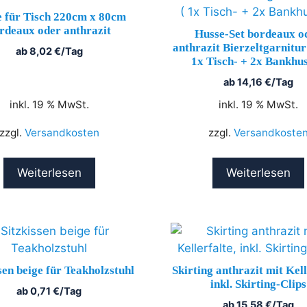
 für Tisch 220cm x 80cm
rdeaux oder anthrazit
Husse-Set bordeaux o
anthrazit Bierzeltgarnitu
ab
8,02
€
/Tag
1x Tisch- + 2x Bankhus
ab
14,16
€
/Tag
inkl. 19 % MwSt.
inkl. 19 % MwSt.
zzgl.
Versandkosten
zzgl.
Versandkoste
Weiterlesen
Weiterlesen
sen beige für Teakholzstuhl
Skirting anthrazit mit Kell
inkl. Skirting-Clips
ab
0,71
€
/Tag
ab
15,58
€
/Tag