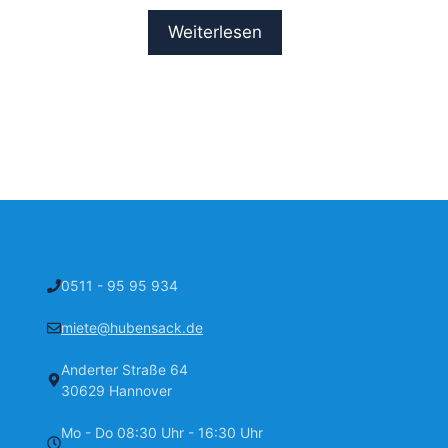
Weiterlesen
0511 - 95 95 934
miete@hubensack.de
Anderter Straße 64
30629 Hannover
Mo - Do 08:30 Uhr - 16:30 Uhr