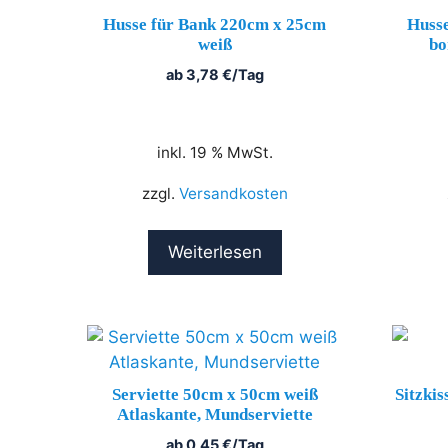
Husse für Bank 220cm x 25cm
Husse
weiß
bo
ab
3,78
€
/Tag
inkl. 19 % MwSt.
zzgl.
Versandkosten
Weiterlesen
Serviette 50cm x 50cm weiß
Sitzkis
Atlaskante, Mundserviette
ab
0,45
€
/Tag