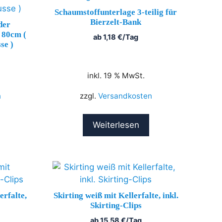
Schaumstoffunterlage 3-teilig für
Bierzelt-Bank
der
r 80cm (
ab
1,18
€
/Tag
se )
inkl. 19 % MwSt.
n
zzgl.
Versandkosten
Weiterlesen
erfalte,
Skirting weiß mit Kellerfalte, inkl.
Skirting-Clips
ab
15,58
€
/Tag