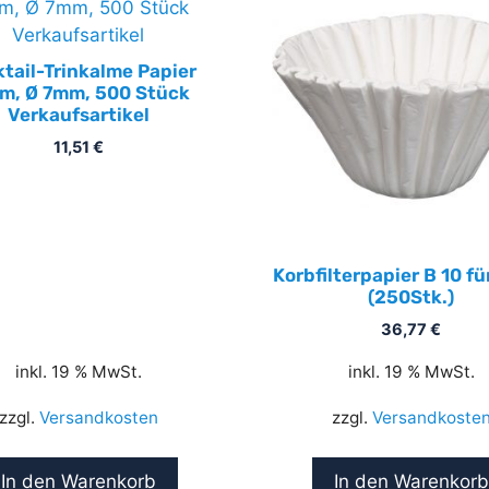
tail-Trinkalme Papier
m, Ø 7mm, 500 Stück
Verkaufsartikel
11,51
€
Korbfilterpapier B 10 für
(250Stk.)
36,77
€
inkl. 19 % MwSt.
inkl. 19 % MwSt.
zzgl.
Versandkosten
zzgl.
Versandkoste
In den Warenkorb
In den Warenkorb