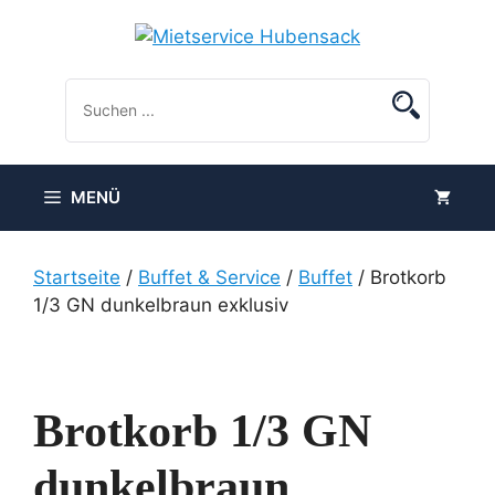
Zum
Inhalt
springen
MENÜ
Startseite
/
Buffet & Service
/
Buffet
/ Brotkorb
1/3 GN dunkelbraun exklusiv
Brotkorb 1/3 GN
dunkelbraun