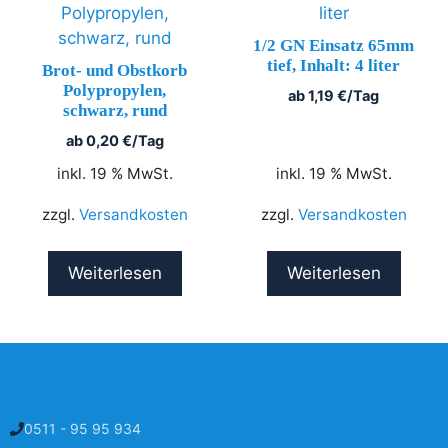
1/2 GN Einsatz 65mm
tief, Inhalt: 4 liter
Brot- und Obstkorb
Polypropylen,
ab
1,19
€
/Tag
schwarz, rund
ab
0,20
€
/Tag
inkl. 19 % MwSt.
inkl. 19 % MwSt.
zzgl.
Versandkosten
zzgl.
Versandkosten
Weiterlesen
Weiterlesen
0511 - 95 95 934