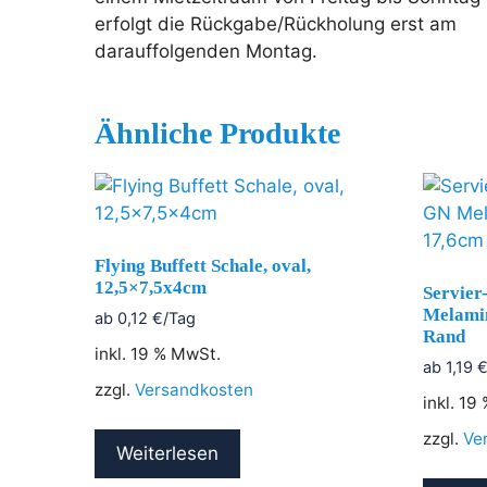
erfolgt die Rückgabe/Rückholung erst am
darauffolgenden Montag.
Ähnliche Produkte
Flying Buffett Schale, oval,
12,5×7,5x4cm
Servier
Melamin
ab
0,12
€
/Tag
Rand
inkl. 19 % MwSt.
ab
1,19
zzgl.
Versandkosten
inkl. 19
zzgl.
Ve
Weiterlesen