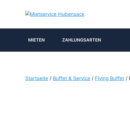
Zum
Inhalt
springen
MIETEN
ZAHLUNGSARTEN
Startseite
/
Buffet & Service
/
Flying Buffet
/ 