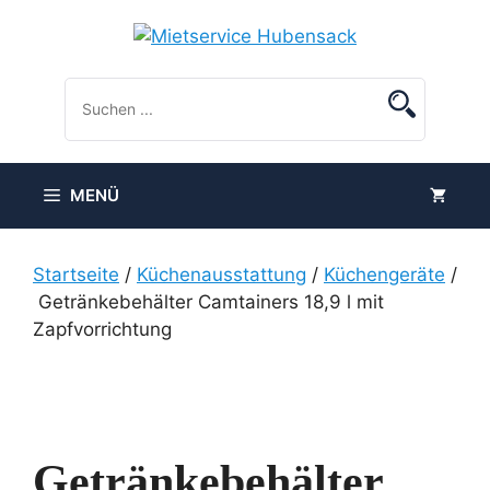
Zum
Inhalt
springen
MENÜ
Startseite
/
Küchenausstattung
/
Küchengeräte
/
Getränkebehälter Camtainers 18,9 l mit
Zapfvorrichtung
Getränkebehälter