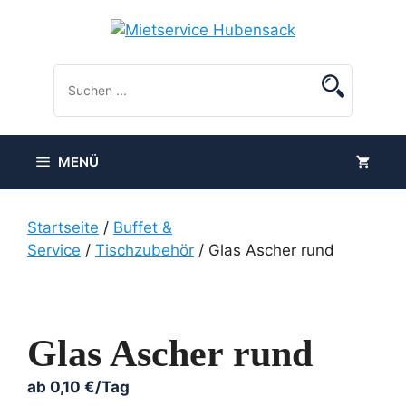
Zum
Inhalt
springen
MENÜ
Startseite
/
Buffet &
Service
/
Tischzubehör
/ Glas Ascher rund
Glas Ascher rund
ab
0,10
€
/Tag