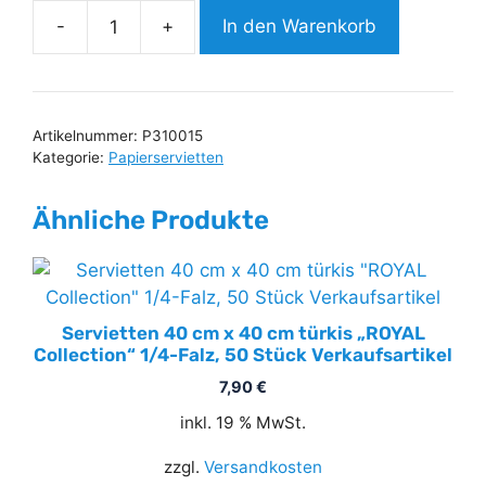
-
+
In den Warenkorb
Servietten
40
cm
x
Artikelnummer:
P310015
40
Kategorie:
Papierservietten
cm
limonengrün
Ähnliche Produkte
"ROYAL
Collection"
1/4-
Falz,
Servietten 40 cm x 40 cm türkis „ROYAL
50
Collection“ 1/4-Falz, 50 Stück Verkaufsartikel
Stück
7,90
€
Verkaufsartikel
Menge
inkl. 19 % MwSt.
zzgl.
Versandkosten