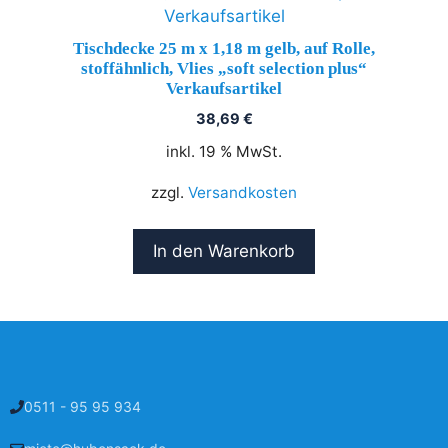
Tischdecke 25 m x 1,18 m gelb, auf Rolle,
stoffähnlich, Vlies „soft selection plus“
Verkaufsartikel
38,69
€
inkl. 19 % MwSt.
zzgl.
Versandkosten
In den Warenkorb
0511 - 95 95 934