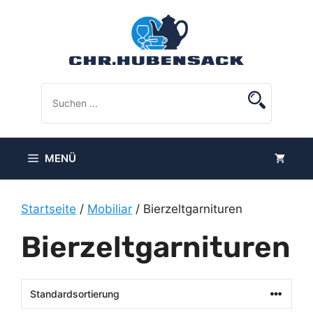
Zum
Inhalt
springen
MENÜ
Startseite
/
Mobiliar
/ Bierzeltgarnituren
Bierzeltgarnituren