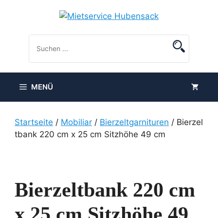
Zum
Inhalt
springen
MENÜ
Startseite
/
Mobiliar
/
Bierzeltgarnituren
/ Bierzel
tbank 220 cm x 25 cm Sitzhöhe 49 cm
Bierzeltbank 220 cm
x 25 cm Sitzhöhe 49