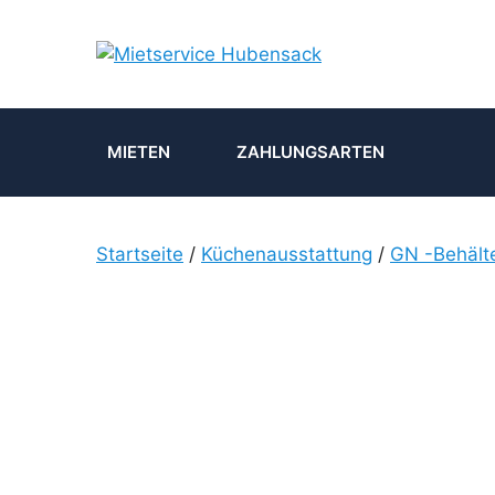
Zum
Inhalt
springen
MIETEN
ZAHLUNGSARTEN
Startseite
/
Küchenausstattung
/
GN -Behält