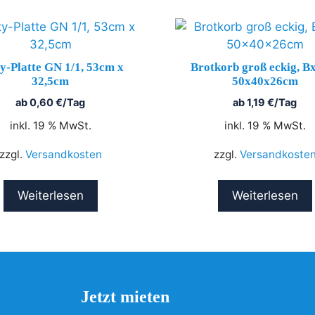
y-Platte GN 1/1, 53cm x
Brotkorb groß eckig, 
32,5cm
50x40x26cm
ab
0,60
€
/Tag
ab
1,19
€
/Tag
inkl. 19 % MwSt.
inkl. 19 % MwSt.
zzgl.
Versandkosten
zzgl.
Versandkoste
Weiterlesen
Weiterlesen
Jetzt mieten