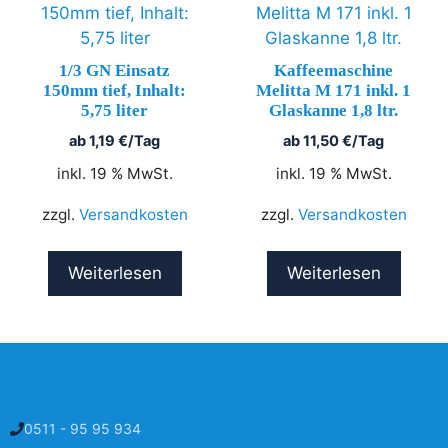
1/3 GN Einsatz
Kaffeemaschine
150mm tief, Inhalt:
Melitta M 171 inkl. 1
5,75 liter
Glaskanne 1,8 ltr.
ab
1,19
€
/Tag
ab
11,50
€
/Tag
inkl. 19 % MwSt.
inkl. 19 % MwSt.
zzgl.
Versandkosten
zzgl.
Versandkosten
Weiterlesen
Weiterlesen
0511 - 95 95 934