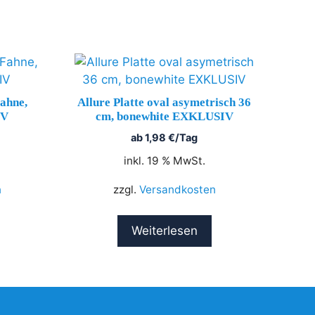
Fahne,
Allure Platte oval asymetrisch 36
IV
cm, bonewhite EXKLUSIV
ab
1,98
€
/Tag
inkl. 19 % MwSt.
n
zzgl.
Versandkosten
Weiterlesen