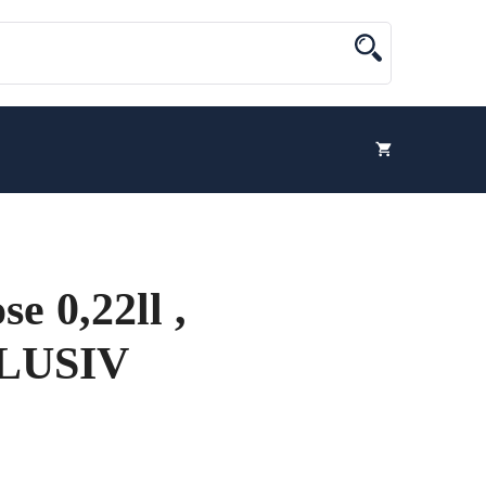
e 0,22ll ,
KLUSIV