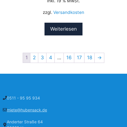
inkl. 19 % MwSt.
zzgl.
Versandkosten
Weiterlesen
1
2
3
4
…
16
17
18
→
0511 - 95 95 934
miete@hubensack.de
Anderter Straße 64