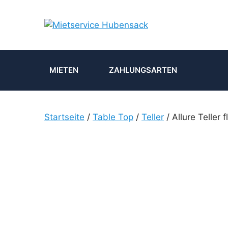
Zum
Inhalt
springen
MIETEN
ZAHLUNGSARTEN
Startseite
/
Table Top
/
Teller
/ Allure Telle