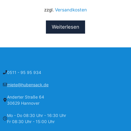
zzgl.
Versandkosten
Weiterlesen
0511 - 95 95 934
miete@hubensack.de
Anderter Straße 64
30629 Hannover
Mo - Do 08:30 Uhr - 16:30 Uhr
Fr 08:30 Uhr - 15:00 Uhr