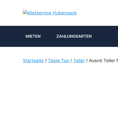
Zum
Inhalt
springen
MIETEN
ZAHLUNGSARTEN
Startseite
/
Table Top
/
Teller
/ Avanti Telle