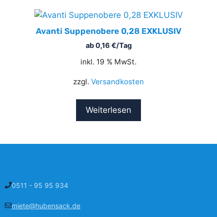
Avanti Suppenobere 0,28 EXKLUSIV
ab
0,16
€
/Tag
inkl. 19 % MwSt.
zzgl.
Versandkosten
Weiterlesen
0511 - 95 95 934
miete@hubensack.de