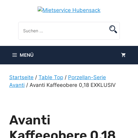
Zum
Inhalt
springen
MENÜ
Startseite
/
Table Top
/
Porzellan-Serie
Avanti
/ Avanti Kaffeeobere 0,18 EXKLUSIV
Avanti
Kaffeeobere 0,18