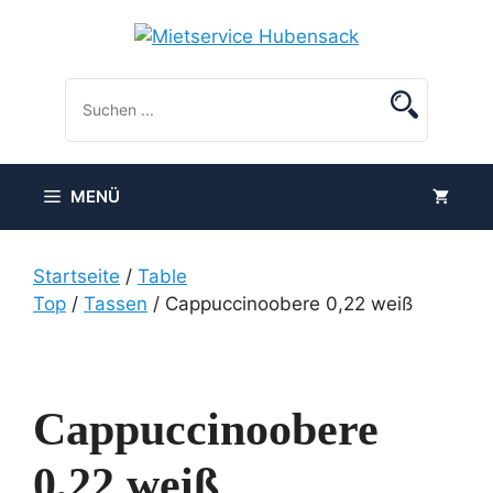
Zum
Inhalt
springen
MENÜ
Startseite
/
Table
Top
/
Tassen
/ Cappuccinoobere 0,22 weiß
Cappuccinoobere
0,22 weiß