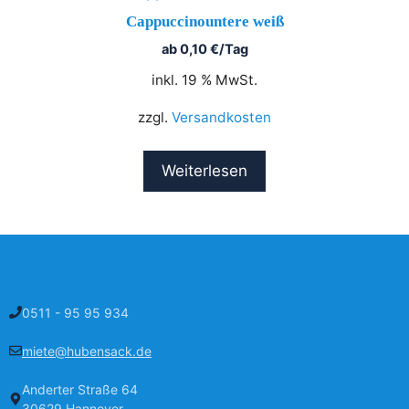
Cappuccinountere weiß
ab
0,10
€
/Tag
inkl. 19 % MwSt.
zzgl.
Versandkosten
Weiterlesen
0511 - 95 95 934
miete@hubensack.de
Anderter Straße 64
30629 Hannover