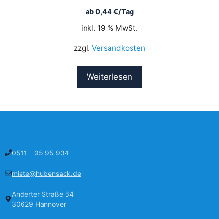
ab
0,44
€
/Tag
inkl. 19 % MwSt.
zzgl.
Versandkosten
Weiterlesen
0511 - 95 95 934
miete@hubensack.de
Anderter Straße 64
30629 Hannover