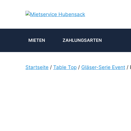
Zum
Inhalt
springen
MIETEN
ZAHLUNGSARTEN
Startseite
/
Table Top
/
Gläser-Serie Event
/ 