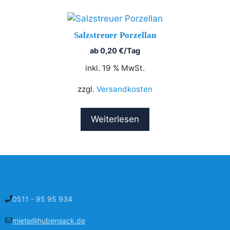
Salzstreuer Porzellan
ab
0,20
€
/Tag
inkl. 19 % MwSt.
zzgl.
Versandkosten
Weiterlesen
0511 - 95 95 934
miete@hubensack.de