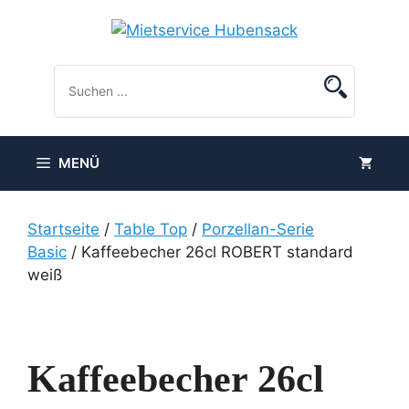
Zum
Inhalt
springen
MENÜ
Startseite
/
Table Top
/
Porzellan-Serie
Basic
/ Kaffeebecher 26cl ROBERT standard
weiß
Kaffeebecher 26cl