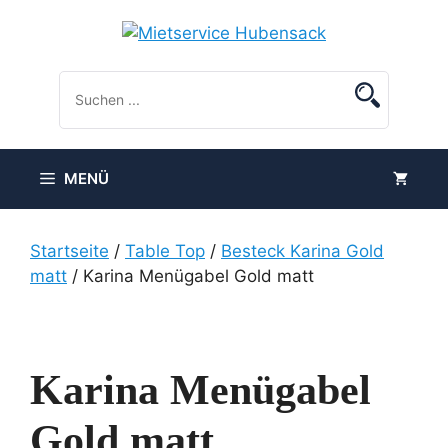
Zum
Inhalt
springen
MENÜ
Startseite
/
Table Top
/
Besteck Karina Gold
matt
/ Karina Menügabel Gold matt
Karina Menügabel
Gold matt