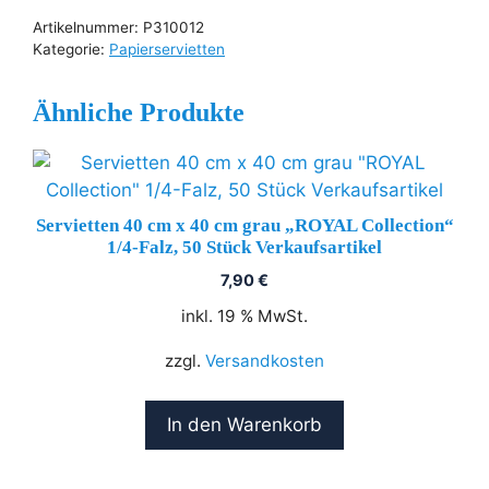
x
Artikelnummer:
P310012
40
Kategorie:
Papierservietten
cm
champanger
Ähnliche Produkte
"ROYAL
Collection"
1/4-
Falz,
Servietten 40 cm x 40 cm grau „ROYAL Collection“
50
1/4-Falz, 50 Stück Verkaufsartikel
Stück
7,90
€
Verkaufsartikel
Menge
inkl. 19 % MwSt.
zzgl.
Versandkosten
In den Warenkorb