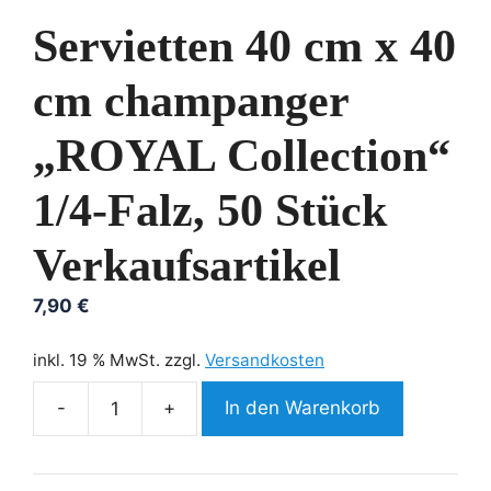
Servietten 40 cm x 40
cm champanger
„ROYAL Collection“
1/4-Falz, 50 Stück
Verkaufsartikel
7,90
€
inkl. 19 % MwSt.
zzgl.
Versandkosten
In den Warenkorb
Servietten
40
cm