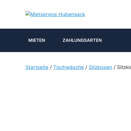
Zum
Inhalt
springen
MIETEN
ZAHLUNGSARTEN
Startseite
/
Tischwäsche
/
Sitzkissen
/ Sitzk