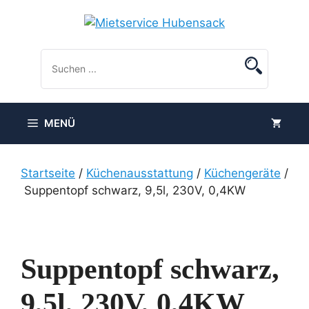
Zum
Inhalt
springen
MENÜ
Startseite
/
Küchenausstattung
/
Küchengeräte
/
Suppentopf schwarz, 9,5l, 230V, 0,4KW
Suppentopf schwarz,
9,5l, 230V, 0,4KW