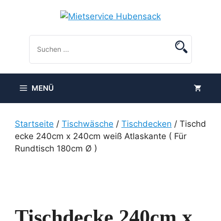
Zum
Inhalt
springen
MENÜ
Startseite
/
Tischwäsche
/
Tischdecken
/ Tischd
ecke 240cm x 240cm weiß Atlaskante ( Für
Rundtisch 180cm Ø )
Tischdecke 240cm x