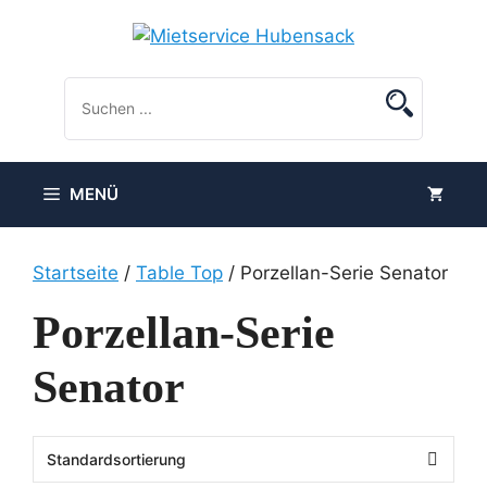
Zum
Inhalt
springen
MENÜ
Startseite
/
Table Top
/ Porzellan-Serie Senator
Porzellan-Serie
Senator