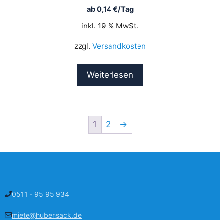
ab
0,14
€
/Tag
inkl. 19 % MwSt.
zzgl.
Versandkosten
Weiterlesen
1
2
→
0511 - 95 95 934
miete@hubensack.de