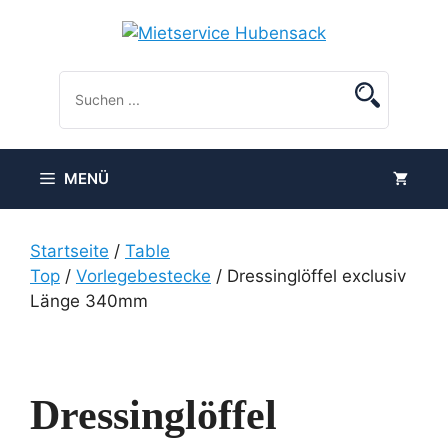
Zum
Inhalt
springen
MENÜ
Startseite
/
Table
Top
/
Vorlegebestecke
/ Dressinglöffel exclusiv
Länge 340mm
Dressinglöffel