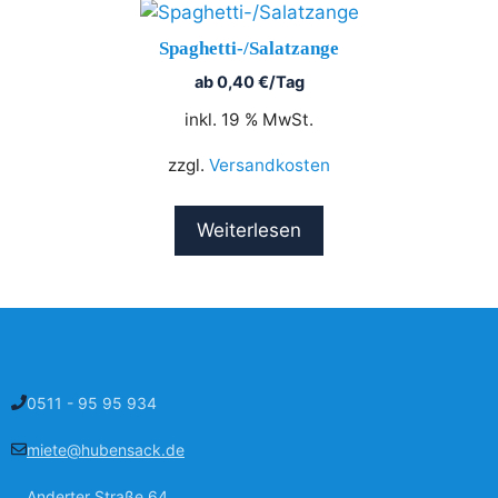
Spaghetti-/Salatzange
ab
0,40
€
/Tag
inkl. 19 % MwSt.
zzgl.
Versandkosten
Weiterlesen
0511 - 95 95 934
miete@hubensack.de
Anderter Straße 64