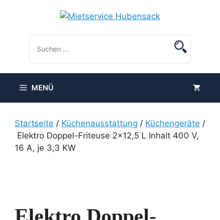
Zum
Inhalt
springen
MENÜ
Startseite
/
Küchenausstattung
/
Küchengeräte
/
Elektro Doppel-Friteuse 2×12,5 L Inhalt 400 V,
16 A, je 3,3 KW
Elektro Doppel-