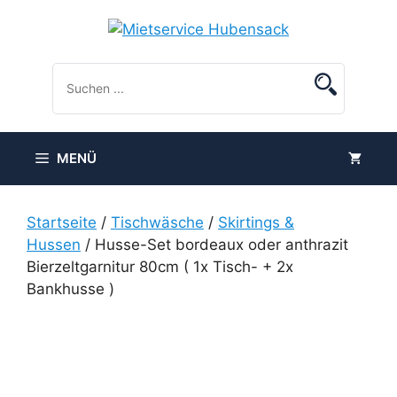
Zum
Inhalt
springen
MENÜ
Startseite
/
Tischwäsche
/
Skirtings &
Hussen
/ Husse-Set bordeaux oder anthrazit
Bierzeltgarnitur 80cm ( 1x Tisch- + 2x
Bankhusse )