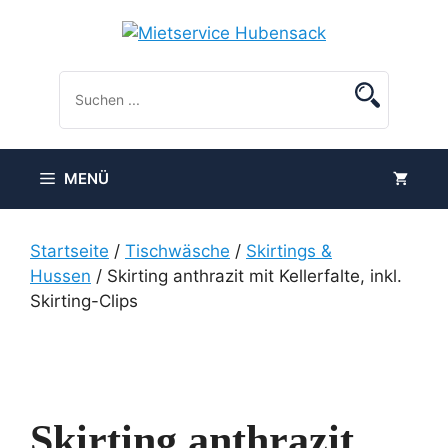
Zum
Inhalt
springen
MENÜ
Startseite
/
Tischwäsche
/
Skirtings &
Hussen
/ Skirting anthrazit mit Kellerfalte, inkl.
Skirting-Clips
Skirting anthrazit