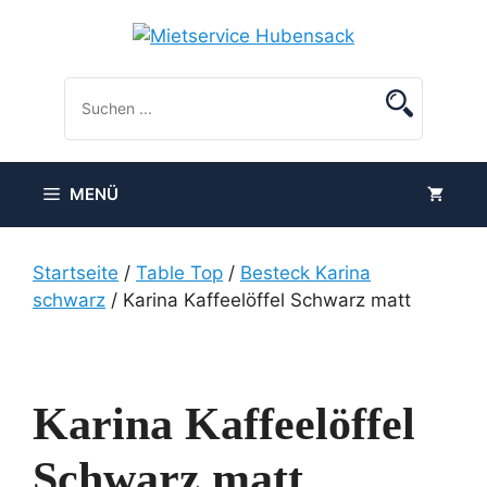
Zum
Inhalt
springen
MENÜ
Startseite
/
Table Top
/
Besteck Karina
schwarz
/ Karina Kaffeelöffel Schwarz matt
Karina Kaffeelöffel
Schwarz matt