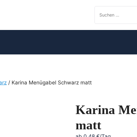
arz
/ Karina Menügabel Schwarz matt
Karina Me
matt
ab
0,48
€
/Tag