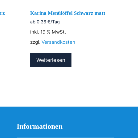
rz
Karina Menülöffel Schwarz matt
ab
0,36
€
/Tag
inkl. 19 % MwSt.
zzgl.
Versandkosten
Weiterlesen
Informationen