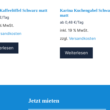
Kaffeelöffel Schwarz matt
Karina Kuchengabel Schwa
matt
€
/Tag
ab
0,48
€
/Tag
 % MwSt.
inkl. 19 % MwSt.
rsandkosten
zzgl.
Versandkosten
erlesen
Weiterlesen
Jetzt mieten