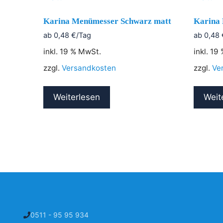
Karina Menümesser Schwarz matt
Karina 
ab
0,48
€
/Tag
ab
0,48
inkl. 19 % MwSt.
inkl. 19
zzgl.
Versandkosten
zzgl.
Ve
Weiterlesen
Weit
0511 - 95 95 934