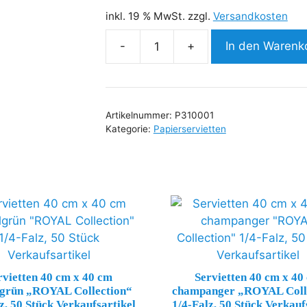
inkl. 19 % MwSt.
zzgl.
Versandkosten
-
+
In den Warenk
Servietten
25
cm
x
Artikelnummer:
P310001
25
Kategorie:
Papierservietten
cm
weiss,
250
Stück,
2-
lagig
1/4-
Falz
Verkaufsartikel
rvietten 40 cm x 40 cm
Servietten 40 cm x 40
lgrün „ROYAL Collection“
champanger „ROYAL Coll
Menge
z, 50 Stück Verkaufsartikel
1/4-Falz, 50 Stück Verkauf