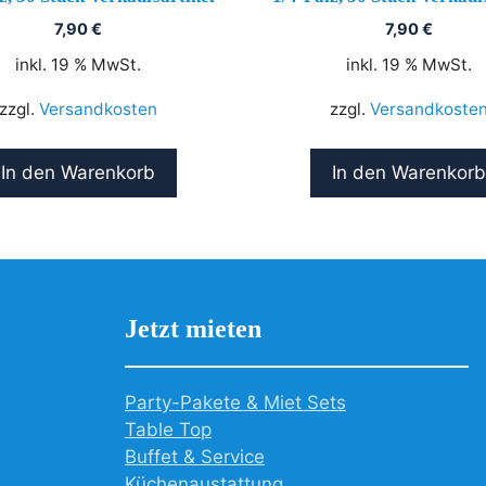
7,90
€
7,90
€
inkl. 19 % MwSt.
inkl. 19 % MwSt.
zzgl.
Versandkosten
zzgl.
Versandkoste
In den Warenkorb
In den Warenkorb
Jetzt mieten
Party-Pakete & Miet Sets
Table Top
Buffet & Service
Küchenaustattung