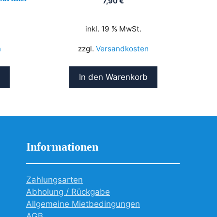
7,90
€
inkl. 19 % MwSt.
n
zzgl.
Versandkosten
In den Warenkorb
Informationen
Zahlungsarten
Abholung / Rückgabe
Allgemeine Mietbedingungen
AGB