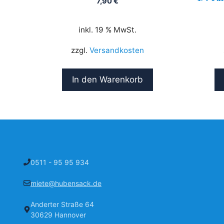
7,90
€
inkl. 19 % MwSt.
zzgl.
Versandkosten
In den Warenkorb
0511 - 95 95 934
miete@hubensack.de
Anderter Straße 64
30629 Hannover