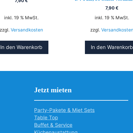
7,90
€
7,90
€
inkl. 19 % MwSt.
inkl. 19 % MwSt.
zzgl.
Versandkosten
zzgl.
Versandkoste
In den Warenkorb
In den Warenkorb
Jetzt mieten
Party-Pakete & Miet Sets
Table Top
Buffet & Service
Küchenaustattung