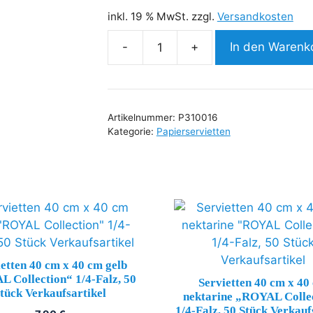
inkl. 19 % MwSt.
zzgl.
Versandkosten
-
+
In den Warenk
Servietten
40
cm
x
Artikelnummer:
P310016
40
Kategorie:
Papierservietten
cm
grau
"ROYAL
Collection"
1/4-
Falz,
50
Stück
etten 40 cm x 40 cm gelb
 Collection“ 1/4-Falz, 50
Verkaufsartikel
Servietten 40 cm x 40
tück Verkaufsartikel
nektarine „ROYAL Colle
Menge
1/4-Falz, 50 Stück Verkauf