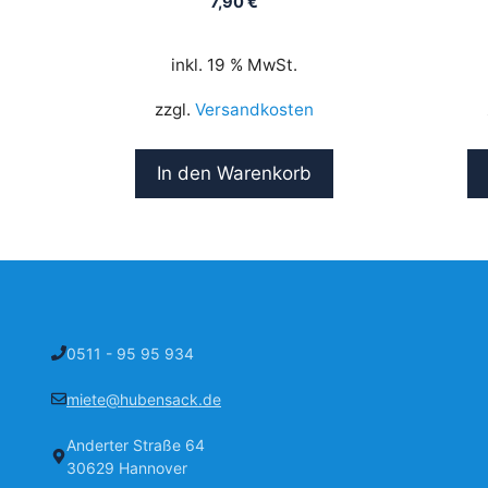
7,90
€
inkl. 19 % MwSt.
zzgl.
Versandkosten
In den Warenkorb
0511 - 95 95 934
miete@hubensack.de
Anderter Straße 64
30629 Hannover