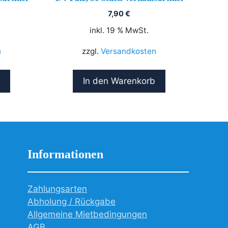
7,90
€
inkl. 19 % MwSt.
n
zzgl.
Versandkosten
In den Warenkorb
Informationen
Zahlungsarten
Abholung / Rückgabe
Allgemeine Mietbedingungen
AGB