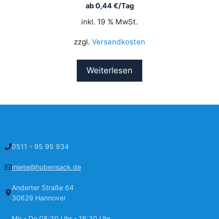
ab
0,44
€
/Tag
inkl. 19 % MwSt.
zzgl.
Versandkosten
Weiterlesen
0511 - 95 95 934
miete@hubensack.de
Anderter Straße 64
30629 Hannover
Mo - Do 08:30 Uhr - 16:30 Uhr