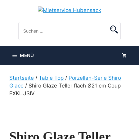
Zum
Inhalt
springen
MENÜ
Startseite
/
Table Top
/
Porzellan-Serie Shiro
Glace
/ Shiro Glaze Teller flach Ø21 cm Coup
EXKLUSIV
Shiro Glaze Teller