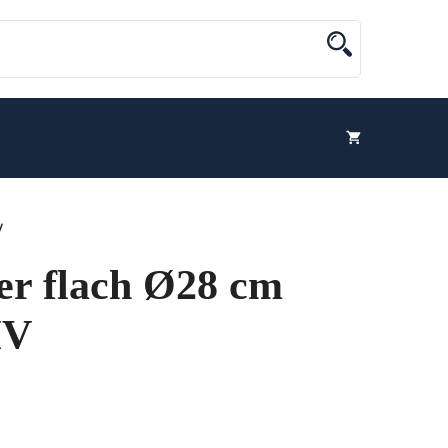
V
ler flach Ø28 cm
IV