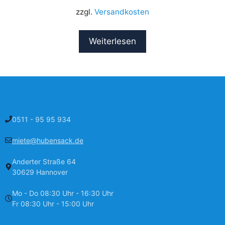
zzgl.
Versandkosten
Weiterlesen
0511 - 95 95 934
miete@hubensack.de
Anderter Straße 64
30629 Hannover
Mo - Do 08:30 Uhr - 16:30 Uhr
Fr 08:30 Uhr - 15:00 Uhr