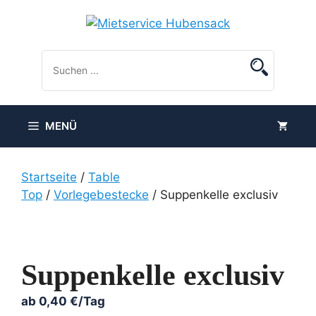
Zum
Inhalt
springen
MENÜ
Startseite
/
Table
Top
/
Vorlegebestecke
/ Suppenkelle exclusiv
Suppenkelle exclusiv
ab
0,40
€
/Tag